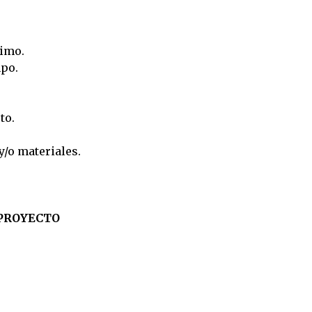
timo.
mpo.
to.
/o materiales.
 PROYECTO