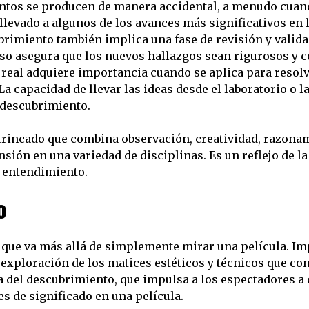
ntos se producen de manera accidental, a menudo cuando
levado a algunos de los avances más significativos en l
brimiento también implica una fase de revisión y valida
so asegura que los nuevos hallazgos sean rigurosos y c
eal adquiere importancia cuando se aplica para resolv
 capacidad de llevar las ideas desde el laboratorio o 
 descubrimiento.
trincado que combina observación, creatividad, razona
ón en una variedad de disciplinas. Es un reflejo de l
o entendimiento.
o
que va más allá de simplemente mirar una película. Imp
a exploración de los matices estéticos y técnicos que co
ca del descubrimiento, que impulsa a los espectadores a 
es de significado en una película.