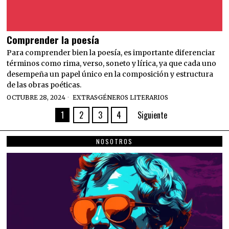
Comprender la poesía
Para comprender bien la poesía, es importante diferenciar
términos como rima, verso, soneto y lírica, ya que cada uno
desempeña un papel único en la composición y estructura
de las obras poéticas.
OCTUBRE 28, 2024
EXTRAS
·
GÉNEROS LITERARIOS
1
2
3
4
Siguiente
NOSOTROS