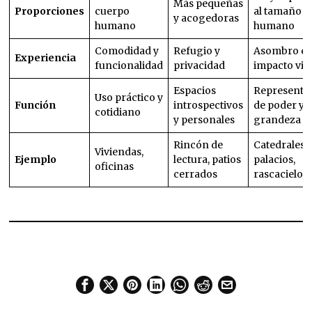
Más pequeñas
Proporciones
cuerpo
al tamaño
y acogedoras
humano
humano
Comodidad y
Refugio y
Asombro e
Experiencia
funcionalidad
privacidad
impacto vis
Espacios
Representa
Uso práctico y
Función
introspectivos
de poder y
cotidiano
y personales
grandeza
Rincón de
Catedrales,
Viviendas,
Ejemplo
lectura, patios
palacios,
oficinas
cerrados
rascacielos