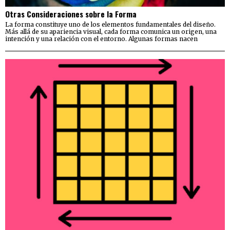
Otras Consideraciones sobre la Forma
La forma constituye uno de los elementos fundamentales del diseño.
Más allá de su apariencia visual, cada forma comunica un origen, una
intención y una relación con el entorno. Algunas formas nacen