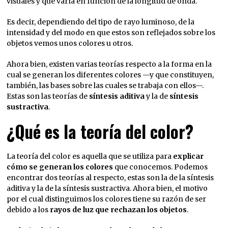
visuales y que varía en función de la longitud de onda.
Es decir, dependiendo del tipo de rayo luminoso, de la
intensidad y del modo en que estos son reflejados sobre los
objetos vemos unos colores u otros.
Ahora bien, existen varias teorías respecto a la forma en la
cual se generan los diferentes colores —y que constituyen,
también, las bases sobre las cuales se trabaja con ellos—.
Estas son las teorías de
síntesis aditiva
y la de
síntesis
sustractiva
.
¿Qué es la teoría del color?
La teoría del color es aquella que se utiliza para
explicar
cómo se generan los colores
que conocemos. Podemos
encontrar dos teorías al respecto, estas son la de la síntesis
aditiva y la de la síntesis sustractiva. Ahora bien, el motivo
por el cual distinguimos los colores tiene su razón de ser
debido a los
rayos de luz que rechazan los objetos
.