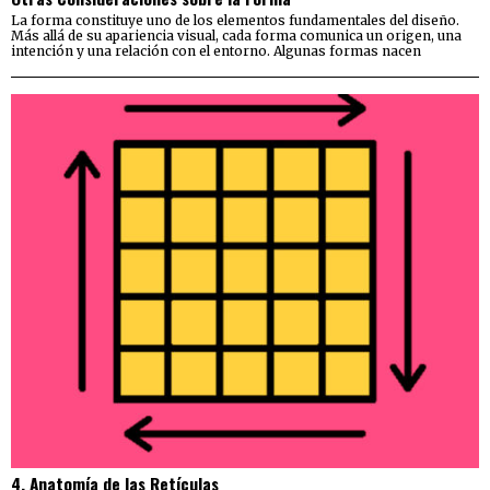
La forma constituye uno de los elementos fundamentales del diseño.
Más allá de su apariencia visual, cada forma comunica un origen, una
intención y una relación con el entorno. Algunas formas nacen
4. Anatomía de las Retículas