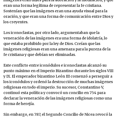
imágenes eran útiles para la adoración y la meditación, y que
eran una forma legítima de representar la fe cristiana.
Sostenían que las imágenes eran una ayuda visual para la
oración, y que eran una forma de comunicación entre Dios y
los creyentes.
Los iconoclastas, por otro lado, argumentaban que la
veneración de las imágenes era una forma de idolatría, lo
que estaba prohibido por la ley de Dios. Creían que las
imágenes religiosas eran una amenaza para la pureza de la
fe cristiana y que debían ser eliminadas.
Este conflicto entre iconódulos e iconoclastas alcanzó su
punto máximo en el Imperio Bizantino durante los siglos VIII
y IX. El emperador bizantino León III comenzó a perseguir a
los iconódulos y ordenó la destrucción de muchas imágenes
religiosas en todo el imperio. Su sucesor, Constantino V,
continuó esta política y convocó un concilio en 754 para
declarar la veneración de las imágenes religiosas como una
forma de herejía.
Sin embargo, en 787, el Segundo Concilio de Nicea revocó la