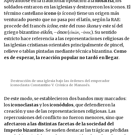
Apoyándose en la tradicional oposición a la
idolatría
, los
soldados entraron en las iglesias y destruyeron los iconos. El
término castellano
icono
(o ícono) tiene un origen más
venturado puesto que no pasa por el latín, según la RAE:
procede del francés
icône
, este del ruso
ikona
y este sí del
griego bizantino
eikṓn
, –
ónos
(εἰκών, -όνος). Su sentido
estricto hace referencia a las representaciones religiosas de
las iglesias cristianas orientales principalmente de pincel,
relieve o tablas pintadas mediante técnica bizantina.
Como
es de esperar, la reacción popular no tardó en llegar
.
Destrucción de una iglesia bajo las órdenes del emperador
iconoclasta Constantino V. Crónica de Manasés.
De este modo, se establecieron dos bandos muy marcados:
los
iconoclastas
y los
iconódulos
, que defendieron la
creación y uso de las representaciones religiosas. Las
repercusiones del conflicto no fueron menores, sino que
afectaron a las distintas facetas de la sociedad del
Imperio bizantino
. Se suelen destacar las trágicas pérdidas