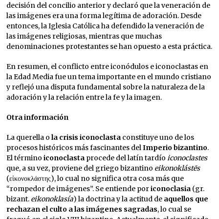
decisión del concilio anterior y declaró que la veneración de
las imágenes era una forma legítima de adoración. Desde
entonces, la Iglesia Católica ha defendido la veneración de
las imágenes religiosas, mientras que muchas
denominaciones protestantes se han opuesto a esta práctica.
En resumen, el conflicto entre iconódulos e iconoclastas en
la Edad Media fue un tema importante en el mundo cristiano
y reflejó una disputa fundamental sobre la naturaleza de la
adoración y la relación entre la fe y la imagen.
Otra información
La querella o
la crisis iconoclasta
constituye uno de los
procesos históricos más fascinantes del
Imperio bizantino
.
El término
iconoclasta
procede del latín tardío
iconoclastes
que, a su vez, proviene del griego bizantino
eikonoklástēs
(εἰκονοκλάστης), lo cual no significa otra cosa más que
“rompedor de imágenes”. Se entiende por
iconoclasia
(gr.
bizant.
eikonoklasía
) la doctrina y la actitud de
aquellos que
rechazan el culto a las imágenes sagradas
, lo cual se