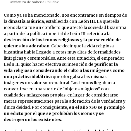
Miniatura de Salterio Chludov
Como ya se ha mencionado, nos encontramos en tiempos de
la
dinastía Isáurica
, establecida con
León III
. La querella
iconoclasta fue un conflicto que afectó la sociedad bizantina
a partir de la política imperial de León III referida a la
destrucción de los iconos religiosos y la persecución de
quienes los adoraban
. Cabe decir que la vida religiosa
bizantina había llegado a cotas muy altas de formalidades
litúrgicas y ceremoniales. Ante esta situación, el emperador
León III quiso hacer efectiva su intención de
purificar la
vida religiosa considerando el culto a las imágenes como
una práctica idolátrica
que otorgaba a las mismas
imágenes un valor sobrenatural. Los iconos llegaban a
convertirse en una suerte de “objetos mágicos” con
cualidades milagrosas propias, en lugar de considerarse
meras representaciones para la adoración de la verdadera y
única deidad. Por consiguiente,
en el año 730 se promulgó
un edicto por el que se prohibían los iconos y se
destruyeron los existentes
.