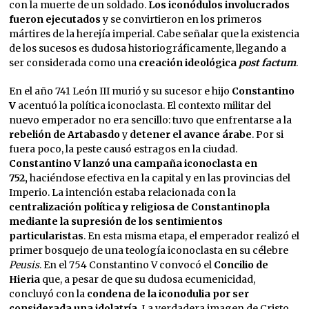
con la muerte de un soldado.
Los iconódulos involucrados
fueron ejecutados
y se convirtieron en los primeros
mártires de la herejía imperial. Cabe señalar que la existencia
de los sucesos es dudosa historiográficamente, llegando a
ser considerada como una
creación ideológica
post factum
.
En el año 741 León III murió y su sucesor e hijo
Constantino
V
acentuó la política iconoclasta. El contexto militar del
nuevo emperador no era sencillo: tuvo que enfrentarse a la
rebelión de Artabasdo
y
detener el avance árabe
. Por si
fuera poco, la peste causó estragos en la ciudad.
Constantino V lanzó una campaña iconoclasta en
752,
haciéndose efectiva en la capital y en las provincias del
Imperio. La intención estaba relacionada con la
centralización política y religiosa de Constantinopla
mediante la supresión de los sentimientos
particularistas
. En esta misma etapa, el emperador realizó el
primer bosquejo de una teología iconoclasta en su célebre
Peusis
. En el 754 Constantino V convocó el
Concilio de
Hieria
que, a pesar de que su dudosa ecumenicidad,
concluyó con la
condena de la iconodulia por ser
considerada una idolatría
. La verdadera imagen de Cristo