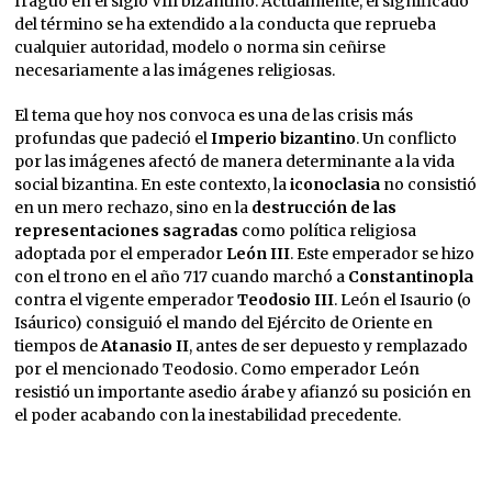
fraguó en el siglo VIII bizantino. Actualmente, el significado
del término se ha extendido a la conducta que reprueba
cualquier autoridad, modelo o norma sin ceñirse
necesariamente a las imágenes religiosas.
El tema que hoy nos convoca es una de las crisis más
profundas que padeció el
Imperio bizantino
. Un conflicto
por las imágenes afectó de manera determinante a la vida
social bizantina. En este contexto, la
iconoclasia
no consistió
en un mero rechazo, sino en la
destrucción de las
representaciones sagradas
como política religiosa
adoptada por el emperador
León III
. Este emperador se hizo
con el trono en el año 717 cuando marchó a
Constantinopla
contra el vigente emperador
Teodosio III
. León el Isaurio (o
Isáurico) consiguió el mando del Ejército de Oriente en
tiempos de
Atanasio II
, antes de ser depuesto y remplazado
por el mencionado Teodosio. Como emperador León
resistió un importante asedio árabe y afianzó su posición en
el poder acabando con la inestabilidad precedente.