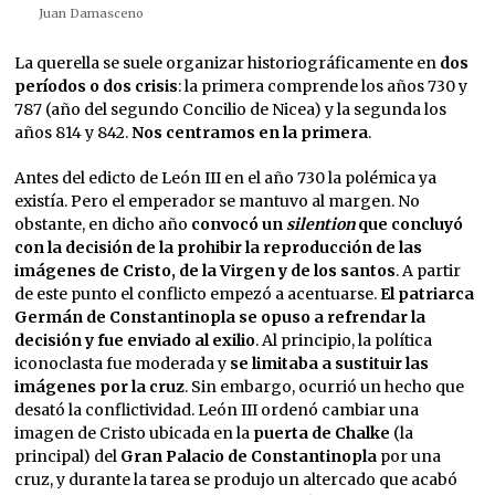
Juan Damasceno
La querella se suele organizar historiográficamente en
dos
períodos o dos crisis
: la primera comprende los años 730 y
787 (año del segundo Concilio de Nicea) y la segunda los
años 814 y 842.
Nos centramos en la primera
.
Antes del edicto de León III en el año 730 la polémica ya
existía. Pero el emperador se mantuvo al margen. No
obstante, en dicho año
convocó un
silention
que concluyó
con la decisión de la prohibir la reproducción de las
imágenes de Cristo, de la Virgen y de los santos
. A partir
de este punto el conflicto empezó a acentuarse.
El patriarca
Germán de Constantinopla se opuso a refrendar la
decisión y fue enviado al exilio
. Al principio, la política
iconoclasta fue moderada y
se limitaba a sustituir las
imágenes por la cruz
. Sin embargo, ocurrió un hecho que
desató la conflictividad. León III ordenó cambiar una
imagen de Cristo ubicada en la
puerta de Chalke
(la
principal) del
Gran Palacio de Constantinopla
por una
cruz, y durante la tarea se produjo un altercado que acabó