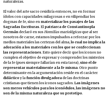
naturalezas.
El valor del arte sacro residiría entonces, no en formar
ídolos con capacidades milagrosas o en vilipendiar los
dogmas de fe, sino en
materializar los pasajes de las
Sagradas Escrituras
. El
patriarca de Constantinopla
Germán
declaró en sus
Homilías mariológicas
que al ser
nosotros de carne, estamos impulsados a reforzar por los
medios materiales las certezas del alma,
lo cual no implica la
adoración a los materiales con los que se confeccionan
las representaciones
. Esto quiere decir que los iconos no
cumplen el objetivo de expresar y comprender los misterios
de la fe (pues siempre fallarían en esta tarea),
sino el de
representar materialmente a la fe misma
. Otro punto
determinante en la argumentación reside en el carácter
didáctico
y la
función divulgadora
de las doctrinas
cristianas que tienen los iconos sagrados.
Las imágenes
son meros vehículos
para los iconódulos
,
las imágenes no
son de la misma naturaleza que su prototipo
.