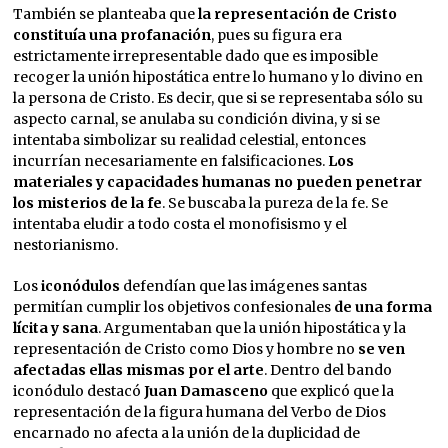
También se planteaba que
la representación de Cristo
constituía una profanación
, pues su figura era
estrictamente irrepresentable dado que es imposible
recoger la unión hipostática entre lo humano y lo divino en
la persona de Cristo. Es decir, que si se representaba sólo su
aspecto carnal, se anulaba su condición divina, y si se
intentaba simbolizar su realidad celestial, entonces
incurrían necesariamente en falsificaciones.
Los
materiales y capacidades humanas no pueden penetrar
los misterios de la fe
. Se buscaba la pureza de la fe. Se
intentaba eludir a todo costa el monofisismo y el
nestorianismo.
Los
iconódulos
defendían que las imágenes santas
permitían cumplir los objetivos confesionales
de una forma
lícita y sana
. Argumentaban que la unión hipostática y la
representación de Cristo como Dios y hombre no
se ven
afectadas ellas mismas por el arte
. Dentro del bando
iconódulo destacó
Juan Damasceno
que explicó que la
representación de la figura humana del Verbo de Dios
encarnado no afecta a la unión de la duplicidad de