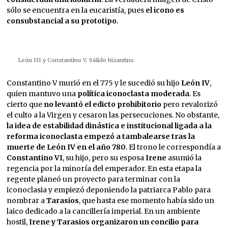
sólo se encuentra en la eucaristía, pues
el icono es
consubstancial a su prototipo
.
León III y Constantino V. Sólido bizantino.
Constantino V murió en el 775 y le sucedió su hijo
León IV
,
quien mantuvo una
política iconoclasta moderada
. Es
cierto que
no levantó el edicto prohibitorio
pero revalorizó
el culto a la Virgen y cesaron las persecuciones. No obstante,
la idea de estabilidad dinástica e institucional ligada a la
reforma iconoclasta empezó a tambalearse tras la
muerte de León IV en el año 780
. El trono le correspondía a
Constantino VI
, su hijo, pero su esposa
Irene
asumió la
regencia por la minoría del emperador. En esta etapa la
regente planeó un proyecto para terminar con la
iconoclasia y empiezó deponiendo la patriarca Pablo para
nombrar a
Tarasios
, que hasta ese momento había sido un
laico dedicado a la cancillería imperial. En un ambiente
hostil,
Irene y Tarasios organizaron un concilio para