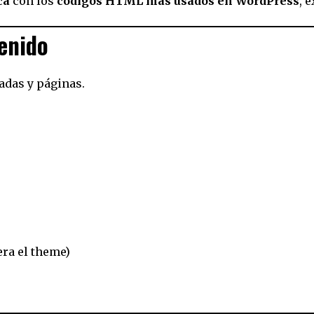
ca
con los
códigos HTML más usados en WordPress
, 
tenido
adas y páginas.
ra el theme)