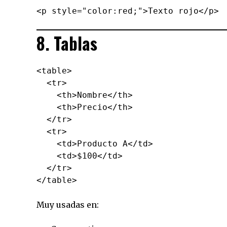
8. Tablas
<table>

  <tr>

    <th>Nombre</th>

    <th>Precio</th>

  </tr>

  <tr>

    <td>Producto A</td>

    <td>$100</td>

  </tr>

Muy usadas en: