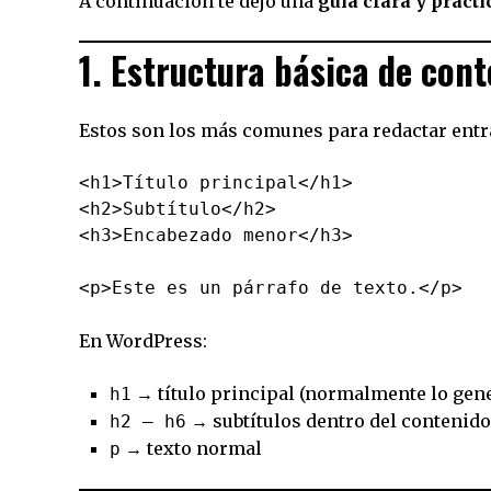
A continuación te dejo una
guía clara y prácti
1. Estructura básica de con
Estos son los más comunes para redactar entr
<h1>Título principal</h1>

<h2>Subtítulo</h2>

<h3>Encabezado menor</h3>

En WordPress:
→ título principal (normalmente lo gene
h1
→ subtítulos dentro del contenido
h2 – h6
→ texto normal
p