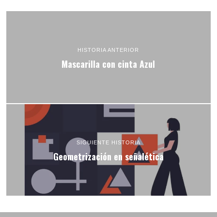
HISTORIA ANTERIOR
Mascarilla con cinta Azul
SIGUIENTE HISTORIA
Geometrización en señalética