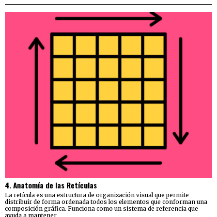
4. Anatomía de las Retículas
La retícula es una estructura de organización visual que permite
distribuir de forma ordenada todos los elementos que conforman una
composición gráfica. Funciona como un sistema de referencia que
ayuda a mantener