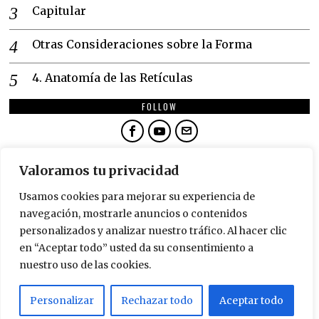
Capitular
Otras Consideraciones sobre la Forma
4. Anatomía de las Retículas
FOLLOW
NEWSLETTER
Valoramos tu privacidad
SUSCRÍBETE
Usamos cookies para mejorar su experiencia de
navegación, mostrarle anuncios o contenidos
personalizados y analizar nuestro tráfico. Al hacer clic
en “Aceptar todo” usted da su consentimiento a
nuestro uso de las cookies.
©
2026
TODOS LOS DERECHOS RESERVADOS.
DISEÑADO POR
GENIALISIMO.COM
. BESITOS.
Personalizar
Rechazar todo
Aceptar todo
POLÍTICA DE PRIVACIDAD
POLÍTICA DE COOKIES