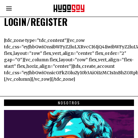
LOGIN/REGISTER
[tdc_zone type=”tdc_content”][vc_row
tdc_css=”eyJhbGwiOnsibWFyZ2luLXRvcCI6IjQ4IiwibWFyZ2l
flex_layout=”row” flex_vert_align=”center” flex_order=”2″
gap=”0″][vc_column flex_layout=”row” flex_vert_align=”flex-
start” flex_horiz_align=”center”][tds_create_account
tdc_css=”eyJhbGwiOnsicGFkZGluZy10b3AiOiIzMCIsInBhZG
[/vc_column][/vc_row][/tdc_zone]
NOSOTROS